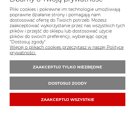
Pliki cookies i pokrewne im technologie umożliwiają
Girlanda z frędzlami Boy or Girl Gender Party
poprawne działanie strony i pomagają nam
dostosować ofertę do Twoich potrzeb. Możesz
zaakceptować wykorzystanie przez nas wszystkich tych
18,50 zł
plików i przejść do sklepu lub dostosować użycie
plików do swoich preferencji, wybierając opcję
37,00 zł
Cena regularna:
"Dostosuj zgody".
18,50 zł
Najniższa cena:
Więcej o plikach cookies przeczytasz w naszej Polityce
prywatności.
DO KOSZYKA
ZAAKCEPTUJ TYLKO NIEZBĘDNE
DOSTOSUJ ZGODY
ZAAKCEPTUJ WSZYSTKIE