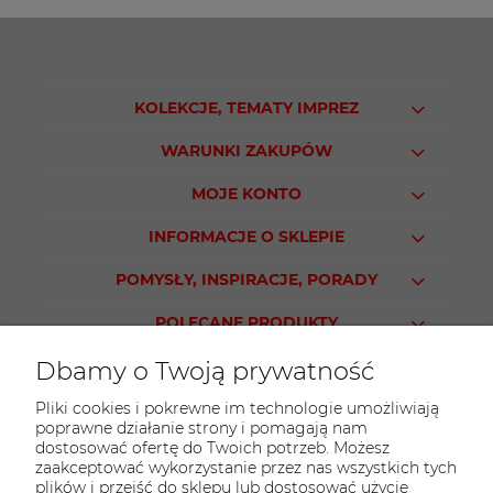
KOLEKCJE, TEMATY IMPREZ
WARUNKI ZAKUPÓW
MOJE KONTO
INFORMACJE O SKLEPIE
POMYSŁY, INSPIRACJE, PORADY
POLECANE PRODUKTY
Dbamy o Twoją prywatność
Pliki cookies i pokrewne im technologie umożliwiają
poprawne działanie strony i pomagają nam
KONTAKT
dostosować ofertę do Twoich potrzeb. Możesz
Sklep PARTY WORLD
zaakceptować wykorzystanie przez nas wszystkich tych
plików i przejść do sklepu lub dostosować użycie
ul. M.Kopernika 13