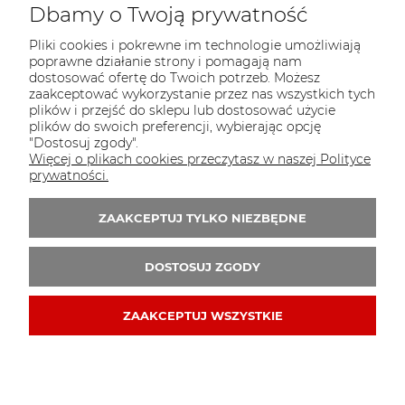
Dbamy o Twoją prywatność
Pliki cookies i pokrewne im technologie umożliwiają
poprawne działanie strony i pomagają nam
KONTAKT
dostosować ofertę do Twoich potrzeb. Możesz
Sklep PARTY WORLD
zaakceptować wykorzystanie przez nas wszystkich tych
plików i przejść do sklepu lub dostosować użycie
ul. M.Kopernika 13
plików do swoich preferencji, wybierając opcję
95-015 Głowno
"Dostosuj zgody".
Więcej o plikach cookies przeczytasz w naszej Polityce
tel.:
42 298-76-24
prywatności.
E-mail:
sklep@partyworld.pl
ZAAKCEPTUJ TYLKO NIEZBĘDNE
Zapisz się do 
newslettera
DOSTOSUJ ZGODY
ZAAKCEPTUJ WSZYSTKIE
© 2009-2020 partyworld.pl . Wszelkie prawa zastrzeżone.
Styl graficzny i aplikacje ShopGadget.pl
Sklep
internetowy Shoper.pl