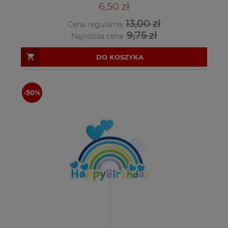
6,50 zł
13,00 zł
Cena regularna:
9,75 zł
Najniższa cena:
DO KOSZYKA