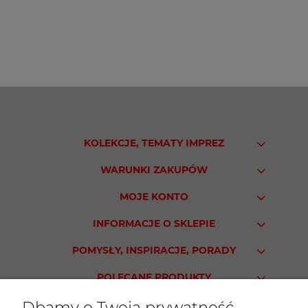
KOLEKCJE, TEMATY IMPREZ
WARUNKI ZAKUPÓW
MOJE KONTO
INFORMACJE O SKLEPIE
POMYSŁY, INSPIRACJE, PORADY
POLECANE PRODUKTY
Dbamy o Twoją prywatność