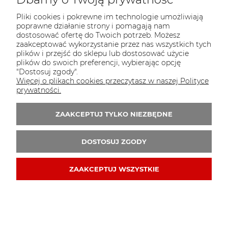
Pliki cookies i pokrewne im technologie umożliwiają
poprawne działanie strony i pomagają nam
KONTAKT
dostosować ofertę do Twoich potrzeb. Możesz
Sklep PARTY WORLD
zaakceptować wykorzystanie przez nas wszystkich tych
plików i przejść do sklepu lub dostosować użycie
ul. M.Kopernika 13
plików do swoich preferencji, wybierając opcję
95-015 Głowno
"Dostosuj zgody".
Więcej o plikach cookies przeczytasz w naszej Polityce
tel.:
42 298-76-24
prywatności.
E-mail:
sklep@partyworld.pl
ZAAKCEPTUJ TYLKO NIEZBĘDNE
Zapisz się do 
newslettera
DOSTOSUJ ZGODY
ZAAKCEPTUJ WSZYSTKIE
© 2009-2020 partyworld.pl . Wszelkie prawa zastrzeżone.
Styl graficzny i aplikacje ShopGadget.pl
Sklep
internetowy Shoper.pl