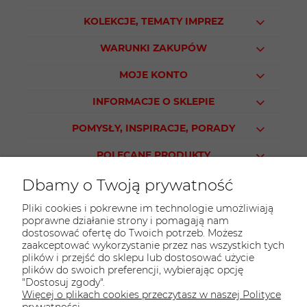
KOLEKCJE, TEMATY IMPREZ
WARUNKI ZAKUPÓW
MOJE KONTO
INFORMACJE O SKLEPIE
POMYSŁY, INSPIRACJE, PORADY
POLECANE PRODUKTY
Dbamy o Twoją prywatność
Pliki cookies i pokrewne im technologie umożliwiają
poprawne działanie strony i pomagają nam
KONTAKT
dostosować ofertę do Twoich potrzeb. Możesz
Sklep PARTY WORLD
zaakceptować wykorzystanie przez nas wszystkich tych
plików i przejść do sklepu lub dostosować użycie
ul. M.Kopernika 13
plików do swoich preferencji, wybierając opcję
95-015 Głowno
"Dostosuj zgody".
Więcej o plikach cookies przeczytasz w naszej Polityce
tel.:
42 298-76-24