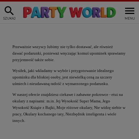
SZUKAJ
MENU
Przeważnie wszyscy lubimy nie tylko dostawać, ale również
dawać
podarunki
, ponieważ wręczając komuś
upominek
sprawiamy
przyjemność także sobie.
Wysiłek, jaki wkładamy w wybór i przygotowanie idealnego
upominku dla bliskiej osoby, jest niewielką ceną za
szczery
uśmiech
i nieudawaną radość z wymarzonego podarunku.
W naszej ofercie znajdziesz ciekawe i zabawne
pokrowce - etui na
okulary z napisami:
m.in. Jej Wysokość Super Mama, Jego
Wysokość Książe z Bajki, Moje różowe okulary, Nie widzę siebie w
pracy, Okulary kochanego taty, Niezbędnik inteligenta i wiele
innych.