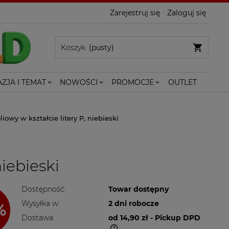
Zarejestruj się
Zaloguj się
Koszyk:
(pusty)
ZJA I TEMAT
NOWOŚCI
PROMOCJE
OUTLET
liowy w kształcie litery P, niebieski
niebieski
Dostępność:
Towar dostępny
Wysyłka w:
2 dni robocze
Dostawa:
od 14,90 zł
- Pickup DPD