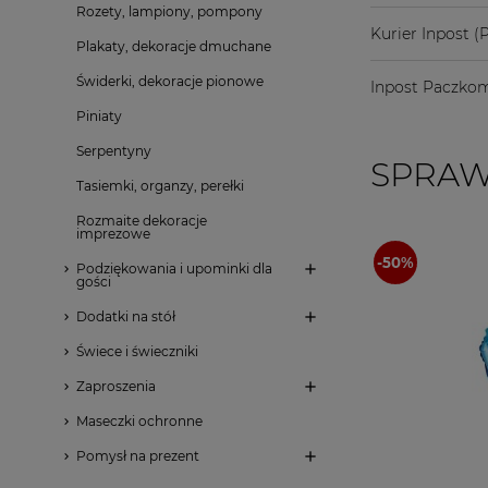
Rozety, lampiony, pompony
Kurier Inpost
(P
Plakaty, dekoracje dmuchane
Świderki, dekoracje pionowe
Inpost Paczkom
Piniaty
Serpentyny
SPRAW
Tasiemki, organzy, perełki
Rozmaite dekoracje
imprezowe
Podziękowania i upominki dla
gości
Dodatki na stół
Świece i świeczniki
Zaproszenia
Maseczki ochronne
Pomysł na prezent