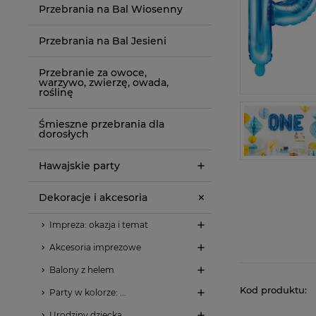
Przebrania na Bal Wiosenny
Przebrania na Bal Jesieni
Przebranie za owoce,
warzywo, zwierzę, owada,
roślinę
Śmieszne przebrania dla
dorosłych
Hawajskie party
Dekoracje i akcesoria
Impreza: okazja i temat
Akcesoria imprezowe
Balony z helem
Kod produktu:
Party w kolorze: ...
Urodziny dziecka