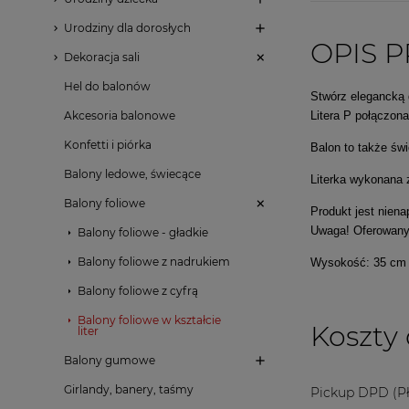
Urodziny dla dorosłych
OPIS 
Dekoracja sali
Hel do balonów
Stwórz elegancką 
Litera P połączon
Akcesoria balonowe
Konfetti i piórka
Balon to także św
Balony ledowe, świecące
Literka wykonana z
Balony foliowe
Produkt jest nien
Uwaga! Oferowany b
Balony foliowe - gładkie
Balony foliowe z nadrukiem
Wysokość: 35 cm
Balony foliowe z cyfrą
Balony foliowe w kształcie
Koszty
liter
Balony gumowe
Girlandy, banery, taśmy
Pickup DPD
(Pł