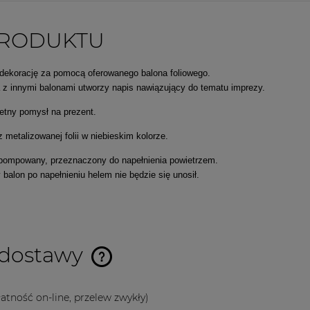
PRODUKTU
dekorację za pomocą oferowanego balona foliowego.
a z innymi balonami utworzy napis nawiązujący do tematu imprezy.
ietny pomysł na prezent.
 metalizowanej folii w niebieskim kolorze.
apompowany, przeznaczony do napełnienia powietrzem.
alon po napełnieniu helem nie będzie się unosił.
 dostawy
Cena nie zawiera ewentualnych
atność on-line, przelew zwykły)
kosztów płatności