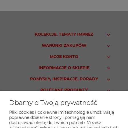
KOLEKCJE, TEMATY IMPREZ
WARUNKI ZAKUPÓW
MOJE KONTO
INFORMACJE O SKLEPIE
POMYSŁY, INSPIRACJE, PORADY
POLECANE PRODUKTY
Dbamy o Twoją prywatność
Pliki cookies i pokrewne im technologie umożliwiają
poprawne działanie strony i pomagają nam
KONTAKT
dostosować ofertę do Twoich potrzeb. Możesz
Sklep PARTY WORLD
zaakceptować wykorzystanie przez nas wszystkich tych