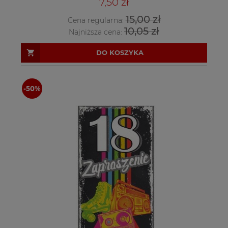
7,50 zł
15,00 zł
Cena regularna:
10,05 zł
Najniższa cena:
DO KOSZYKA