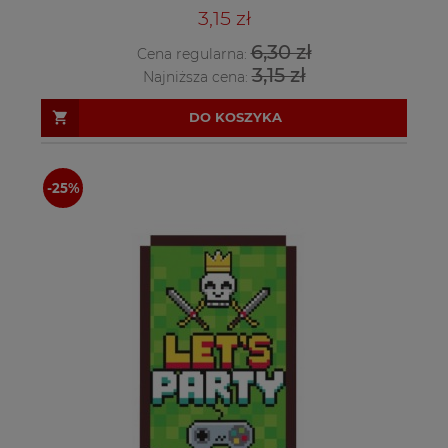
3,15 zł
6,30 zł
Cena regularna:
3,15 zł
Najniższa cena:
DO KOSZYKA