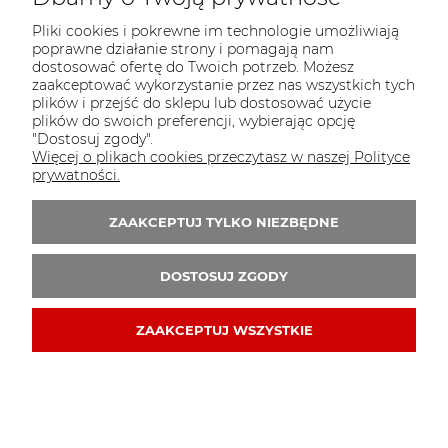
Pliki cookies i pokrewne im technologie umożliwiają
poprawne działanie strony i pomagają nam
Zaproszenia na roczek dziewczynki "Moje 1
dostosować ofertę do Twoich potrzeb. Możesz
Urodziny"
zaakceptować wykorzystanie przez nas wszystkich tych
plików i przejść do sklepu lub dostosować użycie
1,75 zł
plików do swoich preferencji, wybierając opcję
3,50 zł
"Dostosuj zgody".
Cena regularna:
Więcej o plikach cookies przeczytasz w naszej Polityce
2,34 zł
Najniższa cena:
prywatności.
DO KOSZYKA
ZAAKCEPTUJ TYLKO NIEZBĘDNE
DOSTOSUJ ZGODY
ZAAKCEPTUJ WSZYSTKIE