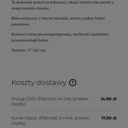
To doskonały pomysł na dekorację z okazji urodzin oraz prezent z
okazji narodzin dziecka.
Balon połączony z innymi balonami, utworzy piękny bukiet
prezentowy.
Kolorowy balon jest nienapompowany, możliwość napełnienia
powietrzem bądź helem.
Wymiary: 17" (43 cm)
Koszty dostawy
Cena nie zawiera ewentualnych kosztów płatności
Pickup DPD
(Płatność on-line, przelew
14,90 zł
zwykły)
Kurier Inpost
(Płatność on-line, przelew
17,90 zł
zwykły)