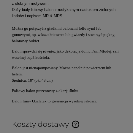
z ślubnym motywem.
Duży biały foliowy balon z rustykalnym nadrukiem zielonych
listków i napisem
MR & MRS
.
Można go połączyć z gładkimi balonami foliowymi lub
gumowymi, np. w kształcie serca lub gwiazdy i stworzyć piękny,
balonowy bukiet.
Balon sprawdzi się również jako dekoracja domu Pani Młodej, sali
weselnej bądź kościoła.
Balon jest nienapompowany. Można napełnić powietrzem lub
helem.
Średnica: 18" (ok. 48 cm)
Foliowy balon prezentowy z okazji ślubu.
Balon firmy Qualatex to gwarancja wysokiej jakości.
Koszty dostawy
Cena nie zawiera ewentualnych kosztów płatności