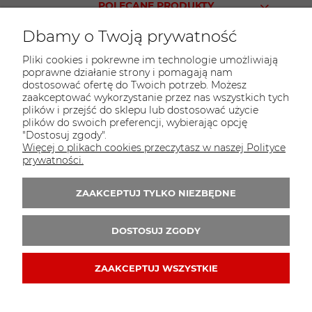
POLECANE PRODUKTY
Dbamy o Twoją prywatność
Pliki cookies i pokrewne im technologie umożliwiają
poprawne działanie strony i pomagają nam
KONTAKT
dostosować ofertę do Twoich potrzeb. Możesz
Sklep PARTY WORLD
zaakceptować wykorzystanie przez nas wszystkich tych
plików i przejść do sklepu lub dostosować użycie
ul. M.Kopernika 13
plików do swoich preferencji, wybierając opcję
95-015 Głowno
"Dostosuj zgody".
Więcej o plikach cookies przeczytasz w naszej Polityce
tel.:
42 298-76-24
prywatności.
E-mail:
sklep@partyworld.pl
ZAAKCEPTUJ TYLKO NIEZBĘDNE
Zapisz się do 
newslettera
DOSTOSUJ ZGODY
ZAAKCEPTUJ WSZYSTKIE
© 2009-2020 partyworld.pl . Wszelkie prawa zastrzeżone.