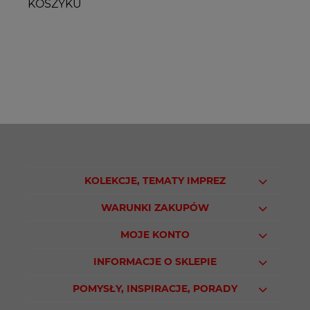
KOSZYKU
KOLEKCJE, TEMATY IMPREZ
WARUNKI ZAKUPÓW
MOJE KONTO
INFORMACJE O SKLEPIE
POMYSŁY, INSPIRACJE, PORADY