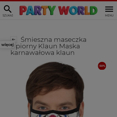
SZUKAJ
MENU
Śmieszna maseczka
Upiorny Klaun Maska
więcej
karnawałowa klaun