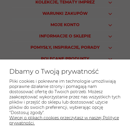
KOLEKCJE, TEMATY IMPREZ
WARUNKI ZAKUPÓW
MOJE KONTO
INFORMACJE O SKLEPIE
POMYSŁY, INSPIRACJE, PORADY
POLECANE PRODUKTY
Dbamy o Twoją prywatność
Pliki cookies i pokrewne im technologie umożliwiają
poprawne działanie strony i pomagają nam
KONTAKT
dostosować ofertę do Twoich potrzeb. Możesz
Sklep PARTY WORLD
zaakceptować wykorzystanie przez nas wszystkich tych
plików i przejść do sklepu lub dostosować użycie
ul. M.Kopernika 13
plików do swoich preferencji, wybierając opcję
95-015 Głowno
"Dostosuj zgody".
Więcej o plikach cookies przeczytasz w naszej Polityce
tel.:
42 298-76-24
prywatności.
E-mail:
sklep@partyworld.pl