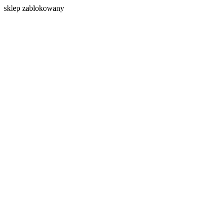
s
klep zablokowany