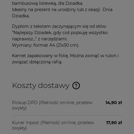
bambusową listewką, dla Dziadka.
Idealny na prezent na urodziny lub z okazji Dnia
Dziadka.
Dyplom z tekstem zaczynającym się od słów:
"Najlepszy Dziadek, gdy coś popsuję wszystko
naprawisz..." z narzędziami.
Wymiary: format A4 (21x30 cm).
Karnet zapakowany w folię. Można zwinąć w rulon i
związać dołączoną rafią.
Koszty dostawy
Cena nie zawiera ewentualnych kosztów płatności
Pickup DPD
(Płatność on-line, przelew
14,90 zł
zwykły)
Kurier Inpost
(Płatność on-line, przelew
17,90 zł
zwykły)