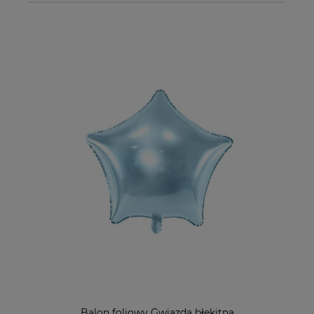
Balon foliowy Gwiazda błekitna