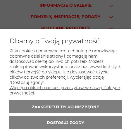
INFORMACJE O SKLEPIE
POMYSŁY, INSPIRACJE, PORADY
POLECANE PRODUKTY
Dbamy o Twoją prywatność
Pliki cookies i pokrewne im technologie umożliwiają
poprawne działanie strony i pomagają nam
KONTAKT
dostosować ofertę do Twoich potrzeb. Możesz
Sklep PARTY WORLD
zaakceptować wykorzystanie przez nas wszystkich tych
plików i przejść do sklepu lub dostosować użycie
ul. M.Kopernika 13
plików do swoich preferencji, wybierając opcję
95-015 Głowno
"Dostosuj zgody".
Więcej o plikach cookies przeczytasz w naszej Polityce
tel.:
42 298-76-24
prywatności.
E-mail:
sklep@partyworld.pl
ZAAKCEPTUJ TYLKO NIEZBĘDNE
Zapisz się do 
newslettera
DOSTOSUJ ZGODY