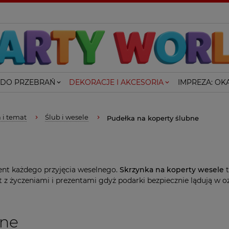
 DO PRZEBRAŃ
DEKORACJE I AKCESORIA
IMPREZA: OKA
 i temat
Ślub i wesele
Pudełka na koperty ślubne
nt każdego przyjęcia weselnego.
Skrzynka na koperty wesele
t
t z życzeniami i prezentami gdyż podarki bezpiecznie lądują w
bne