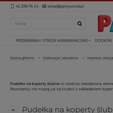
42 298 76 24
sklep@partyworld.pl
PRZEBRANIA I STROJE KARNAWAŁOWE
DODATKI
Strona główna
Dekoracje i akcesoria
Impreza: okazja
Pudełko na koperty ślubne
to ostatnio nieodzowny eleme
Nowożeńcy nie muszą już się trudzić z odkładaniem koper
Pudełka na koperty ślu