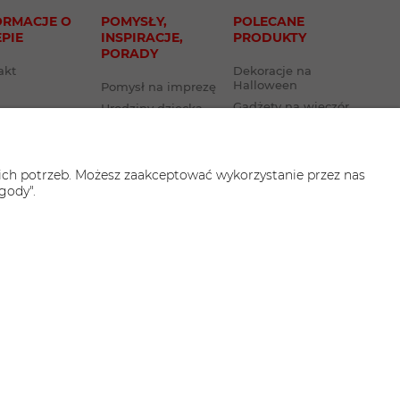
ORMACJE O
POMYSŁY,
POLECANE
EPIE
INSPIRACJE,
PRODUKTY
PORADY
akt
Dekoracje na
Halloween
Pomysł na imprezę
Gadżety na wieczór
Urodziny dziecka
panieński
Stroje karnawałowe
Kostiumy
dla niemowląt
karnawałowe
Jasełka
ich potrzeb. Możesz zaakceptować wykorzystanie przez nas
Prezenty na 40
Bal wiosenny
gody".
urodziny
Halloween
Przebrania dla
dorosłych
Stroje hawajskie
Zaproszenia na
urodziny dziecka
aficzny i aplikacje ShopGadget.pl
Sklep internetowy Shoper.pl