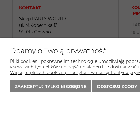
KOL
KONTAKT
IMP
Sklep PARTY WORLD
HAR
ul. M.Kopernika 13
95-015 Głowno
18 
tel.:
42 298-76-24
Dbamy o Twoją prywatność
E-mail:
sklep@partyworld.pl
Pliki cookies i pokrewne im technologie umożliwiają popr
wszystkich tych plików i przejść do sklepu lub dostosować u
Zapisz się do 
newslettera
Więcej o plikach cookies przeczytasz w naszej Polityce pryw
ZAAKCEPTUJ TYLKO NIEZBĘDNE
DOSTOSUJ ZGODY
© 2009-2020 partyworld.pl . Wszelkie prawa zastrzeżone.