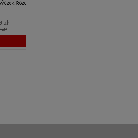
 Wózek, Róże
9 zł
 zł