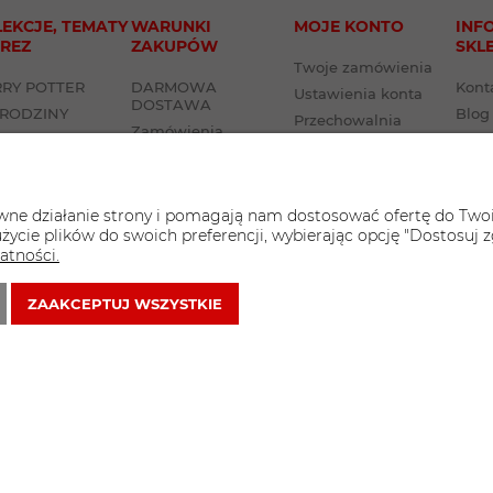
EKCJE, TEMATY
WARUNKI
MOJE KONTO
INF
REZ
ZAKUPÓW
SKL
Twoje zamówienia
RY POTTER
DARMOWA
Kont
Ustawienia konta
DOSTAWA
URODZINY
Blog
Przechowalnia
Zamówienia
Linki
instytucji publicznych
Przerwa techniczna w
sklepie
awne działanie strony i pomagają nam dostosować ofertę do Two
Czas i koszty dostawy
życie plików do swoich preferencji, wybierając opcję "Dostosuj z
Regulaminy
atności.
Zwroty i reklamacje
Formy płatności
ZAAKCEPTUJ WSZYSTKIE
Polityka Prywatności
Styl gr