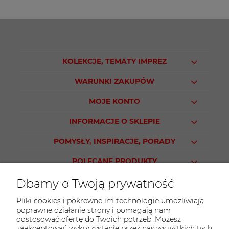
KOLEKCJE, TEMATY IMPREZ
WARUNKI ZAKUPÓW
MOJE KONTO
INFORMACJE O SKLEPIE
POMYSŁY, INSPIRACJE, PORADY
POLECANE PRODUKTY
Dbamy o Twoją prywatność
Pliki cookies i pokrewne im technologie umożliwiają
poprawne działanie strony i pomagają nam
KONTAKT
dostosować ofertę do Twoich potrzeb. Możesz
Sklep PARTY WORLD
zaakceptować wykorzystanie przez nas wszystkich tych