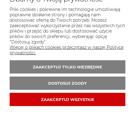
Pliki cookies i pokrewne im technologie umożliwiają
poprawne działanie strony i pomagają nam
dostosować ofertę do Twoich potrzeb. Możesz
zaakceptować wykorzystanie przez nas wszystkich tych
plików i przejść do sklepu lub dostosować użycie
plików do swoich preferencji, wybierając opcję
"Dostosuj zgody".
Więcej o plikach cookies przeczytasz w naszej Polityce
prywatności.
ZAAKCEPTUJ TYLKO NIEZBĘDNE
4,50 zł
DO KOSZYKA
DOSTOSUJ ZGODY
ZAAKCEPTUJ WSZYSTKIE