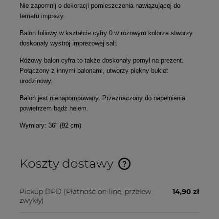
Nie zapomnij o dekoracji pomieszczenia nawiązującej do
tematu imprezy.
Balon foliowy w kształcie cyfry 0 w różowym kolorze stworzy
doskonały wystrój imprezowej sali.
Różowy balon cyfra to także doskonały pomył na prezent.
Połączony z innymi balonami, utworzy piękny bukiet
urodzinowy.
Balon jest nienapompowany. Przeznaczony do napełnienia
powietrzem bądź helem.
Wymiary: 36" (92 cm)
Koszty dostawy
Cena nie zawiera ewentualnych kosztów płatności
Pickup DPD
(Płatność on-line, przelew
14,90 zł
zwykły)