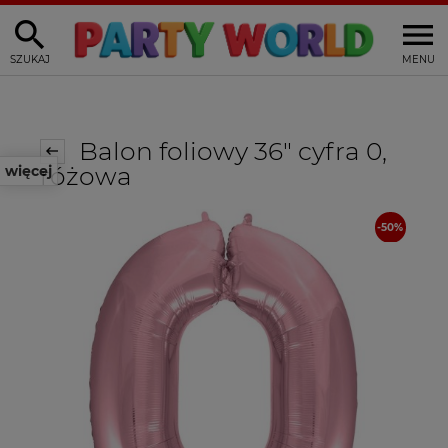
SZUKAJ
MENU
Balon foliowy 36" cyfra 0,
różowa
więcej