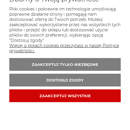
29,90 zł
Najniższa cena:
Pliki cookies i pokrewne im technologie umożliwiają
poprawne działanie strony i pomagają nam
DO KOSZYKA
dostosować ofertę do Twoich potrzeb. Możesz
zaakceptować wykorzystanie przez nas wszystkich tych
plików i przejść do sklepu lub dostosować użycie
plików do swoich preferencji, wybierając opcję
"Dostosuj zgody".
Więcej o plikach cookies przeczytasz w naszej Polityce
prywatności.
ZAAKCEPTUJ TYLKO NIEZBĘDNE
DOSTOSUJ ZGODY
ZAAKCEPTUJ WSZYSTKIE