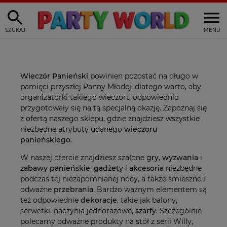
SZUKAJ
MENU
Wieczór Panieński
powinien pozostać na długo w
pamięci przyszłej Panny Młodej, dlatego warto, aby
organizatorki takiego wieczoru odpowiednio
przygotowały się na tą specjalną okazję. Zapoznaj się
z ofertą naszego sklepu, gdzie znajdziesz wszystkie
niezbędne atrybuty udanego
wieczoru
panieńskiego
.
W naszej ofercie znajdziesz szalone
gry
,
wyzwania
i
zabawy panieńskie
,
gadżety
i
akcesoria
niezbędne
podczas tej niezapomnianej nocy, a także śmieszne i
odważne
przebrania
. Bardzo ważnym elementem są
też odpowiednie
dekoracje
, takie jak balony,
serwetki, naczynia jednorazowe,
szarfy
. Szczególnie
polecamy odważne produkty na stół z serii Willy,