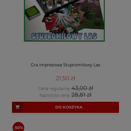
Gra imprezowa Stupromilowy Las
21,50 zł
43,00 zł
Cena regularna:
28,81 zł
Najniższa cena:
DO KOSZYKA