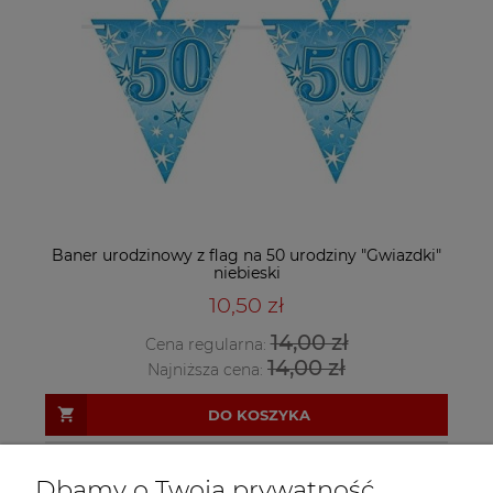
Baner urodzinowy z flag na 50 urodziny "Gwiazdki"
niebieski
10,50 zł
14,00 zł
Cena regularna:
14,00 zł
Najniższa cena:
DO KOSZYKA
Dbamy o Twoją prywatność