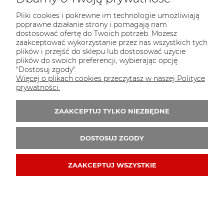
Pliki cookies i pokrewne im technologie umożliwiają
poprawne działanie strony i pomagają nam
dostosować ofertę do Twoich potrzeb. Możesz
zaakceptować wykorzystanie przez nas wszystkich tych
plików i przejść do sklepu lub dostosować użycie
plików do swoich preferencji, wybierając opcję
"Dostosuj zgody".
Więcej o plikach cookies przeczytasz w naszej Polityce
prywatności.
ZAAKCEPTUJ TYLKO NIEZBĘDNE
DOSTOSUJ ZGODY
ZAAKCEPTUJ WSZYSTKIE
Gra imprezowa Portal Społecznościowy
10,50 zł