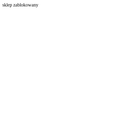
s
klep zablokowany