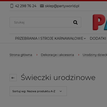
42 298 76 24
sklep@partyworld.pl
PRZEBRANIA I STROJE KARNAWAŁOWE
DODATKI
Strona główna
Dekoracje i akcesoria
Urodziny dziec
Świeczki urodzinowe
Sortuj wg:
Nazwa produktu A-Z