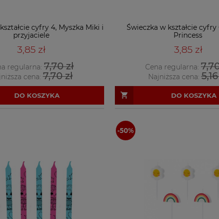
ształcie cyfry 4, Myszka Miki i
Świeczka w kształcie cyfry 
przyjaciele
Princess
3,85 zł
3,85 zł
7,70 zł
7,70
a regularna:
Cena regularna:
7,70 zł
5,16
jniższa cena:
Najniższa cena:
DO KOSZYKA
DO KOSZYKA