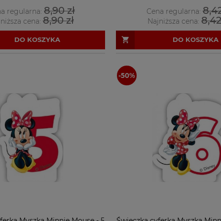
8,90 zł
8,42
a regularna:
Cena regularna:
8,90 zł
8,42
niższa cena:
Najniższa cena:
DO KOSZYKA
DO KOSZYKA
ferka Myszka Minnie Mouse - 5
Świeczka cyferka Myszka Minn