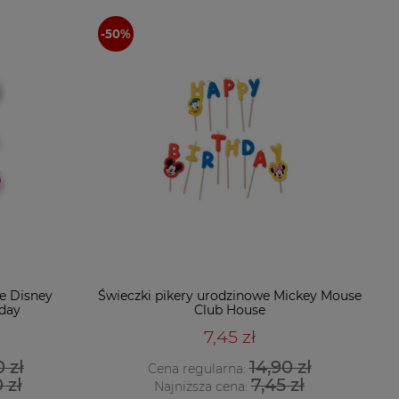
e Disney
Świeczki pikery urodzinowe Mickey Mouse
hday
Club House
7,45 zł
0 zł
14,90 zł
Cena regularna:
 zł
7,45 zł
Najniższa cena: