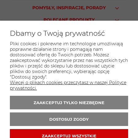
POMYSŁY, INSPIRACJE, PORADY
POLECANE PRODUKTY
Dbamy o Twoją prywatność
Pliki cookies i pokrewne im technologie umożliwiają
poprawne działanie strony i pomagają nam
KONTAKT
dostosować ofertę do Twoich potrzeb. Możesz
Sklep PARTY WORLD
zaakceptować wykorzystanie przez nas wszystkich tych
plików i przejść do sklepu lub dostosować użycie
ul. M.Kopernika 13
plików do swoich preferencji, wybierając opcję
95-015 Głowno
"Dostosuj zgody".
Więcej o plikach cookies przeczytasz w naszej Polityce
tel.:
42 298-76-24
prywatności.
E-mail:
sklep@partyworld.pl
ZAAKCEPTUJ TYLKO NIEZBĘDNE
Zapisz się do 
newslettera
DOSTOSUJ ZGODY
ZAAKCEPTUJ WSZYSTKIE