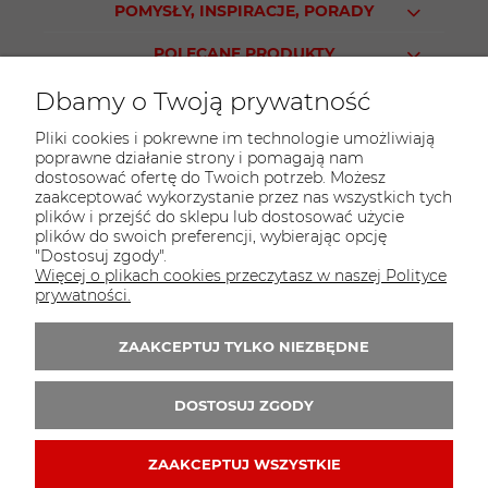
POMYSŁY, INSPIRACJE, PORADY
POLECANE PRODUKTY
Dbamy o Twoją prywatność
Pliki cookies i pokrewne im technologie umożliwiają
poprawne działanie strony i pomagają nam
KONTAKT
dostosować ofertę do Twoich potrzeb. Możesz
Sklep PARTY WORLD
zaakceptować wykorzystanie przez nas wszystkich tych
plików i przejść do sklepu lub dostosować użycie
ul. M.Kopernika 13
plików do swoich preferencji, wybierając opcję
95-015 Głowno
"Dostosuj zgody".
Więcej o plikach cookies przeczytasz w naszej Polityce
tel.:
42 298-76-24
prywatności.
E-mail:
sklep@partyworld.pl
ZAAKCEPTUJ TYLKO NIEZBĘDNE
Zapisz się do 
newslettera
DOSTOSUJ ZGODY
ZAAKCEPTUJ WSZYSTKIE