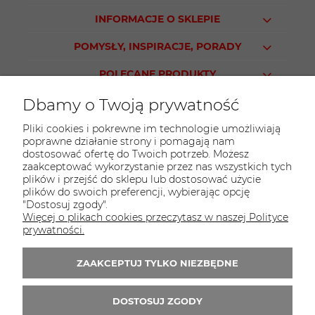
INFORMACJE O SKLEPIE
POMYSŁY, INSPIRACJE, PORADY
POLECANE PRODUKTY
Dbamy o Twoją prywatność
Pliki cookies i pokrewne im technologie umożliwiają
poprawne działanie strony i pomagają nam
KONTAKT
dostosować ofertę do Twoich potrzeb. Możesz
Sklep PARTY WORLD
zaakceptować wykorzystanie przez nas wszystkich tych
plików i przejść do sklepu lub dostosować użycie
ul. M.Kopernika 13
plików do swoich preferencji, wybierając opcję
95-015 Głowno
"Dostosuj zgody".
Więcej o plikach cookies przeczytasz w naszej Polityce
tel.:
42 298-76-24
prywatności.
E-mail:
sklep@partyworld.pl
ZAAKCEPTUJ TYLKO NIEZBĘDNE
Zapisz się do 
newslettera
DOSTOSUJ ZGODY