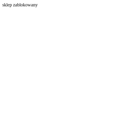
s
klep zablokowany