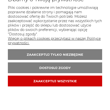
Pliki cookies i pokrewne im technologie umożliwiają
poprawne działanie strony i pomagają nam
dostosować ofertę do Twoich potrzeb. Możesz
zaakceptować wykorzystanie przez nas wszystkich tych
plików i przejść do sklepu lub dostosować użycie
plików do swoich preferencji, wybierając opcję
"Dostosuj zgody".
Więcej o plikach cookies przeczytasz w naszej Polityce
prywatności.
ZAAKCEPTUJ TYLKO NIEZBĘDNE
DOSTOSUJ ZGODY
ZAAKCEPTUJ WSZYSTKIE
Balony It's a Girl na Baby Shower, czarne 6 szt.