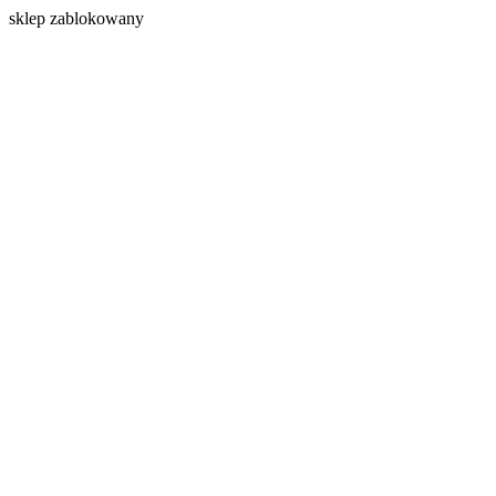
s
klep zablokowany