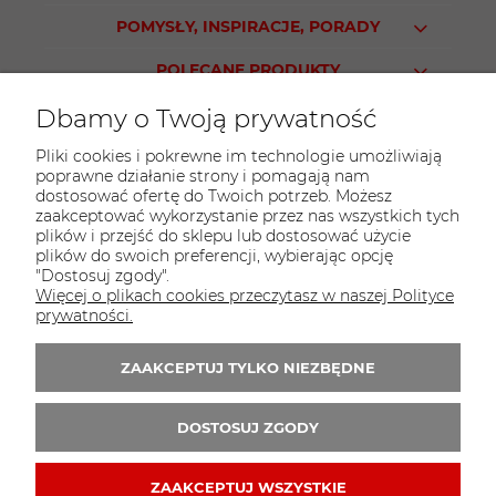
POMYSŁY, INSPIRACJE, PORADY
POLECANE PRODUKTY
Dbamy o Twoją prywatność
Pliki cookies i pokrewne im technologie umożliwiają
poprawne działanie strony i pomagają nam
KONTAKT
dostosować ofertę do Twoich potrzeb. Możesz
Sklep PARTY WORLD
zaakceptować wykorzystanie przez nas wszystkich tych
plików i przejść do sklepu lub dostosować użycie
ul. M.Kopernika 13
plików do swoich preferencji, wybierając opcję
95-015 Głowno
"Dostosuj zgody".
Więcej o plikach cookies przeczytasz w naszej Polityce
tel.:
42 298-76-24
prywatności.
E-mail:
sklep@partyworld.pl
ZAAKCEPTUJ TYLKO NIEZBĘDNE
Zapisz się do 
newslettera
DOSTOSUJ ZGODY
ZAAKCEPTUJ WSZYSTKIE