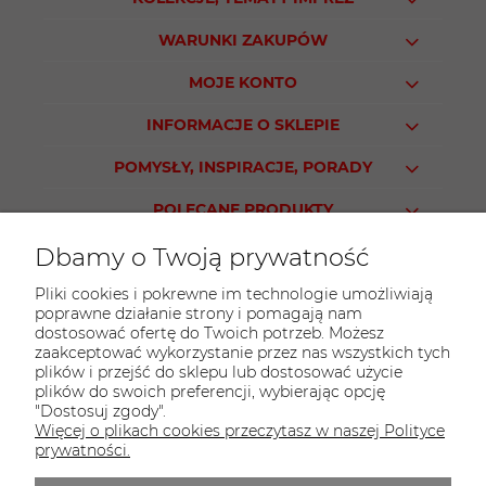
WARUNKI ZAKUPÓW
MOJE KONTO
INFORMACJE O SKLEPIE
POMYSŁY, INSPIRACJE, PORADY
POLECANE PRODUKTY
Dbamy o Twoją prywatność
Pliki cookies i pokrewne im technologie umożliwiają
poprawne działanie strony i pomagają nam
KONTAKT
dostosować ofertę do Twoich potrzeb. Możesz
Sklep PARTY WORLD
zaakceptować wykorzystanie przez nas wszystkich tych
plików i przejść do sklepu lub dostosować użycie
ul. M.Kopernika 13
plików do swoich preferencji, wybierając opcję
95-015 Głowno
"Dostosuj zgody".
Więcej o plikach cookies przeczytasz w naszej Polityce
tel.:
42 298-76-24
prywatności.
E-mail:
sklep@partyworld.pl