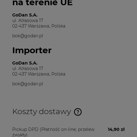
na terenie UE
GoDan S.A.
ul. Atłasowa 17
02-437 Warszawa, Polska
bok@godan.pl
Importer
GoDan S.A.
ul. Atłasowa 17
02-437 Warszawa, Polska
bok@godan.pl
Koszty dostawy
Cena nie zawiera ewentualnych kosztów płatności
Pickup DPD
(Płatność on-line, przelew
14,90 zł
zwykły)