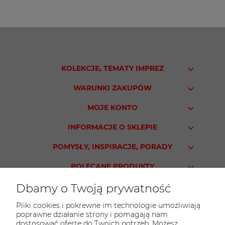
KOLEKCJE, TEMATY IMPREZ
WARUNKI ZAKUPÓW
MOJE KONTO
INFORMACJE O SKLEPIE
POMYSŁY, INSPIRACJE, PORADY
POLECANE PRODUKTY
Dbamy o Twoją prywatność
Pliki cookies i pokrewne im technologie umożliwiają
poprawne działanie strony i pomagają nam
KONTAKT
dostosować ofertę do Twoich potrzeb. Możesz