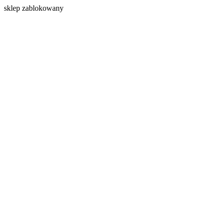
s
klep zablokowany