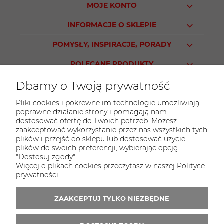
MOJE KONTO
INFORMACJE O SKLEPIE
POMYSŁY, INSPIRACJE, PORADY
POLECANE PRODUKTY
Dbamy o Twoją prywatność
Pliki cookies i pokrewne im technologie umożliwiają
poprawne działanie strony i pomagają nam
KONTAKT
dostosować ofertę do Twoich potrzeb. Możesz
Sklep PARTY WORLD
zaakceptować wykorzystanie przez nas wszystkich tych
plików i przejść do sklepu lub dostosować użycie
ul. M.Kopernika 13
plików do swoich preferencji, wybierając opcję
95-015 Głowno
"Dostosuj zgody".
Więcej o plikach cookies przeczytasz w naszej Polityce
tel.:
42 298-76-24
prywatności.
E-mail:
sklep@partyworld.pl
ZAAKCEPTUJ TYLKO NIEZBĘDNE
Zapisz się do 
newslettera