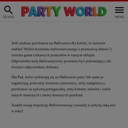
SZUKAJ
MENU
Jeśli szukasz
przebrania na Halloween dla kobiet
, to świetnie
trafiłaś! Wybór kostiumu halloween'owego z pewnością ułatwi Ci
szeroka gama ciekawych pomysłów w naszym sklepie.
Odpowiedni
strój Halloween'owy
powinien być przerażający, ale
również odpowiednio dobrany.
Dla Pań, które wybierają się na
Halloween party
lub same je
organizują, polecamy
kostium czarownicy
,
strój wampirzycy
,
przebranie za upiorną pielęgniarkę
,
strój kobiety szkielet
i wiele
innych strasznych i mniej strasznych przebrań.
Znajdź swoją inspirację Halloweenową i zaszalej w jedyną taką noc
w roku!