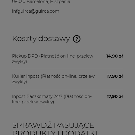
08030 Barcelona, Hiszpania
infguirca@guirca.com
Koszty dostawy
Cena nie zawiera ewentualnych kosztów płatności
Pickup DPD
(Płatność on-line, przelew
14,90 zł
zwykły)
Kurier Inpost
(Płatność on-line, przelew
17,90 zł
zwykły)
Inpost Paczkomaty 24/7
(Płatność on-
17,90 zł
line, przelew zwykły)
SPRAWDŹ PASUJĄCE
PRODUKTY I DODATKI