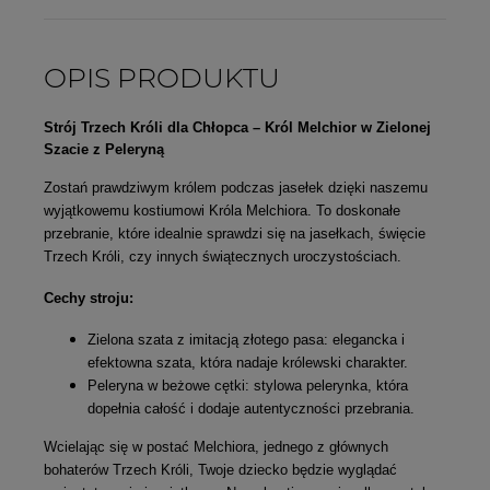
OPIS PRODUKTU
Strój Trzech Króli dla Chłopca – Król Melchior w Zielonej
Szacie z Peleryną
Zostań prawdziwym królem podczas
jasełek
dzięki naszemu
wyjątkowemu kostiumowi Króla Melchiora. To doskonałe
przebranie, które idealnie sprawdzi się na
jasełkach
,
święcie
Trzech Króli
, czy innych świątecznych uroczystościach.
Cechy stroju:
Zielona szata z imitacją złotego pasa
: elegancka i
efektowna szata, która nadaje królewski charakter.
Peleryna w beżowe cętki
: stylowa pelerynka, która
dopełnia całość i dodaje autentyczności przebrania.
Wcielając się w postać
Melchiora
, jednego z głównych
bohaterów
Trzech Króli
, Twoje dziecko będzie wyglądać