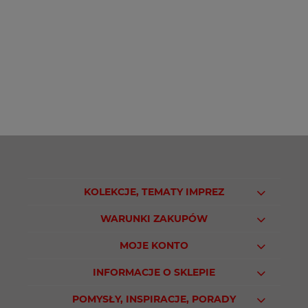
KOLEKCJE, TEMATY IMPREZ
WARUNKI ZAKUPÓW
MOJE KONTO
INFORMACJE O SKLEPIE
POMYSŁY, INSPIRACJE, PORADY