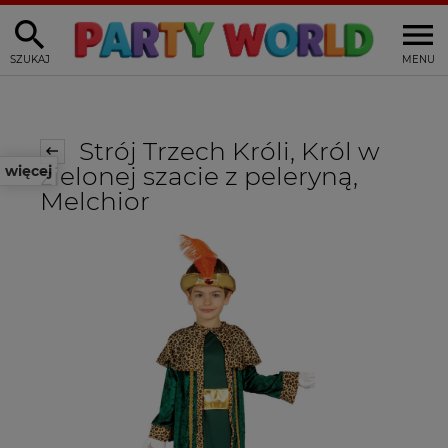
SZUKAJ
MENU
Strój Trzech Króli, Król w
zielonej szacie z peleryną,
więcej
Melchior