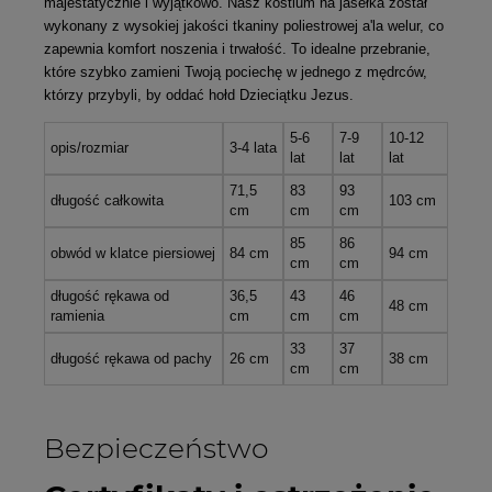
majestatycznie i wyjątkowo. Nasz
kostium na jasełka
został
wykonany z wysokiej jakości tkaniny poliestrowej a'la welur, co
zapewnia komfort noszenia i trwałość. To idealne przebranie,
które szybko zamieni Twoją pociechę w jednego z mędrców,
którzy przybyli, by oddać hołd Dzieciątku Jezus.
5-6
7-9
10-12
opis/rozmiar
3-4 lata
lat
lat
lat
71,5
83
93
długość całkowita
103 cm
cm
cm
cm
85
86
obwód w klatce piersiowej
84 cm
94 cm
cm
cm
długość rękawa od
36,5
43
46
48 cm
ramienia
cm
cm
cm
33
37
długość rękawa od pachy
26 cm
38 cm
cm
cm
Bezpieczeństwo