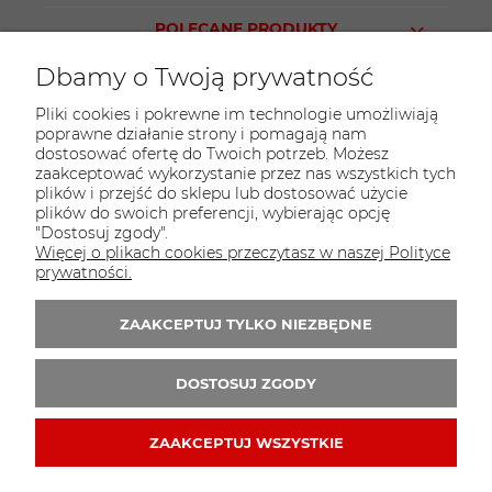
POLECANE PRODUKTY
Dbamy o Twoją prywatność
Pliki cookies i pokrewne im technologie umożliwiają
poprawne działanie strony i pomagają nam
KONTAKT
dostosować ofertę do Twoich potrzeb. Możesz
Sklep PARTY WORLD
zaakceptować wykorzystanie przez nas wszystkich tych
plików i przejść do sklepu lub dostosować użycie
ul. M.Kopernika 13
plików do swoich preferencji, wybierając opcję
95-015 Głowno
"Dostosuj zgody".
Więcej o plikach cookies przeczytasz w naszej Polityce
tel.:
42 298-76-24
prywatności.
E-mail:
sklep@partyworld.pl
ZAAKCEPTUJ TYLKO NIEZBĘDNE
Zapisz się do 
newslettera
DOSTOSUJ ZGODY
ZAAKCEPTUJ WSZYSTKIE