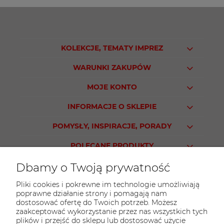
KOLEKCJE, TEMATY IMPREZ
WARUNKI ZAKUPÓW
MOJE KONTO
INFORMACJE O SKLEPIE
POMYSŁY, INSPIRACJE, PORADY
POLECANE PRODUKTY
Dbamy o Twoją prywatność
Pliki cookies i pokrewne im technologie umożliwiają
poprawne działanie strony i pomagają nam
KONTAKT
dostosować ofertę do Twoich potrzeb. Możesz
Sklep PARTY WORLD
zaakceptować wykorzystanie przez nas wszystkich tych
plików i przejść do sklepu lub dostosować użycie
ul. M.Kopernika 13