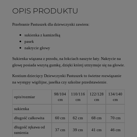
OPIS PRODUKTU
Przebranie Pastuszek dla dziewczynki zawiera:
sukienka z kamizelką
pasek
nakrycie głowy
Sukienka wiązana z przodu, na łokciach naszyte łaty. Nakrycie na
głowę posiada wszytą gumkę, dzięki której utrzymuje się na głowie.
Kostium dziecięcy Dziewczynki Pastuszek to świetne rozwiązanie
na występy wigilijne, jasełka czy szkolne przedstawienie.
98/104
110/116
122/128
134/140
opis/rozmiar
cm
cm
cm
cm
sukienka
długość całkowita
60 cm
62 cm
68 cm
70 cm
długość rękawa od
37 cm
39 cm
41 cm
46 cm
ramienia