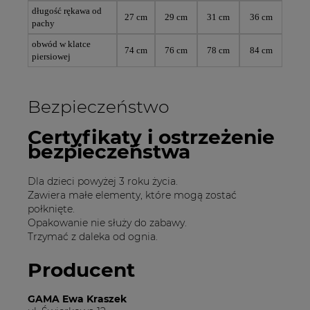
długość rękawa od
27 cm
29 cm
31 cm
36 cm
pachy
obwód w klatce
74 cm
76 cm
78 cm
84 cm
piersiowej
Bezpieczeństwo
Certyfikaty i ostrzeżenie
bezpieczeństwa
Dla dzieci powyżej 3 roku życia.
Zawiera małe elementy, które mogą zostać
połknięte.
Opakowanie nie służy do zabawy.
Trzymać z daleka od ognia.
Producent
GAMA Ewa Kraszek