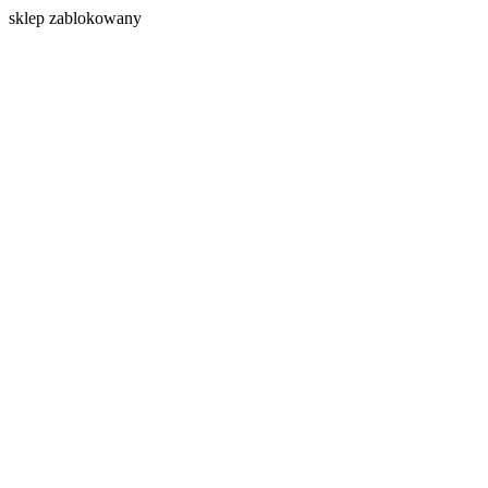
s
klep zablokowany