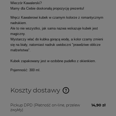
Wieczór Kawalerski?
Mamy dla Ciebie doskonałą propozycję prezentu!
Wręcz Kawalerowi kubek w czarnym kolorze z romantycznym
nadrukiem.
Ale to nie wszystko, jak sama nazwa wskazuje kubek jest
magiczny.
Wystarczy wlać do kubka gorącą wodę, a kolor czarny zmieni
się na biały, natomiast nadruk uwidoczni "prawdziwe oblicze
małżeństwa".
Kubek zapakowany jest w ozdobne pudełko z okienkiem.
Pojemność: 300 ml.
Koszty dostawy
Cena nie zawiera ewentualnych kosztów płatności
Pickup DPD
(Płatność on-line, przelew
14,90 zł
zwykły)