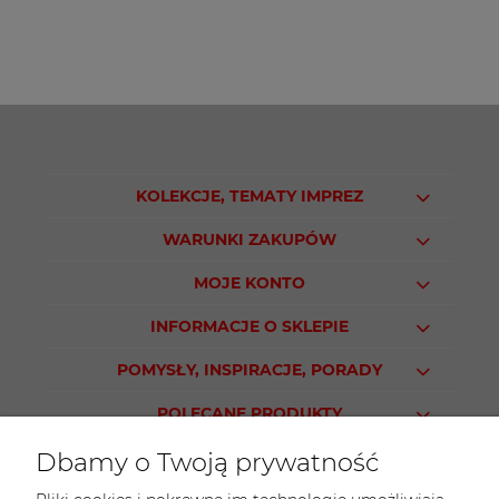
KOLEKCJE, TEMATY IMPREZ
WARUNKI ZAKUPÓW
MOJE KONTO
INFORMACJE O SKLEPIE
POMYSŁY, INSPIRACJE, PORADY
POLECANE PRODUKTY
Dbamy o Twoją prywatność